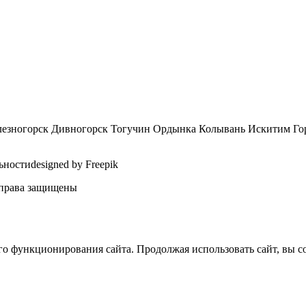
лезногорск Дивногорск Тогучин Ордынка Колывань Искитим Го
остиdesigned by Freepik
 права защищены
 функционирования сайта. Продолжая использовать сайт, вы сог