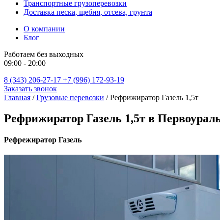
Транспортные грузоперевозки
Доставка песка, щебня, отсева, грунта
О компании
Блог
Работаем без выходных
09:00 - 20:00
8 (343) 206-27-17
+7 (996) 172-93-19
Заказать звонок
Главная
/
Грузовые перевозки
/
Рефрижиратор Газель 1,5т
Рефрижиратор Газель 1,5т в Первоурал
Рефрежиратор Газель