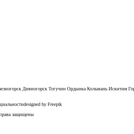
лезногорск Дивногорск Тогучин Ордынка Колывань Искитим Го
иальностиdesigned by Freepik
 права защищены