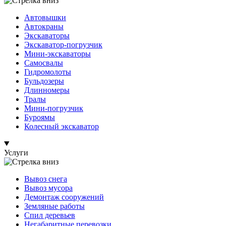
Автовышки
Автокраны
Экскаваторы
Экскаватор-погрузчик
Мини-экскаваторы
Самосвалы
Гидромолоты
Бульдозеры
Длинномеры
Тралы
Мини-погрузчик
Буроямы
Колесный экскаватор
Услуги
Вывоз снега
Вывоз мусора
Демонтаж сооружений
Земляные работы
Спил деревьев
Негабаритные перевозки